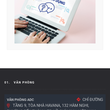
01.
VĂN PHÒNG
CHỈ ĐƯỜNG
VĂN PHÒNG ADC
TẦNG 9, TÒA NHÀ HAVANA, 132 HÀM NGHI,