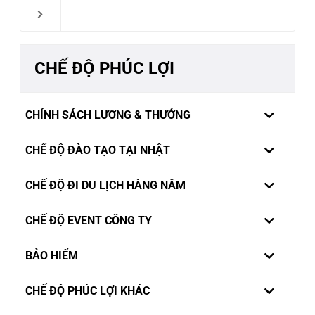
CHẾ ĐỘ PHÚC LỢI
CHÍNH SÁCH LƯƠNG & THƯỞNG
CHẾ ĐỘ ĐÀO TẠO TẠI NHẬT
CHẾ ĐỘ ĐI DU LỊCH HÀNG NĂM
CHẾ ĐỘ EVENT CÔNG TY
BẢO HIỂM
Thấu hiểu tâm tư nguyện vọng của nhân viên, công ty
CHẾ ĐỘ PHÚC LỢI KHÁC
Rivercrane Việt Nam đặc biệt thiết lập chế độ xét tăng
lương định kỳ 2lần/năm. Xét đánh giá vào tháng 06 và
Luôn luôn mong muốn các kỹ sư và nhân viên trong công