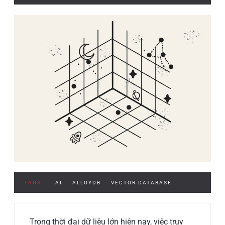
TAGS :
AI
ALLOYDB
VECTOR DATABASE
Trong thời đại dữ liệu lớn hiện nay, việc truy