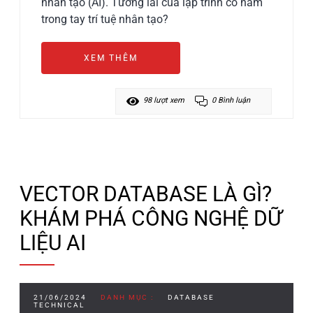
nhân tạo (AI). Tương lai của lập trình có nằm
trong tay trí tuệ nhân tạo?
XEM THÊM
98 lượt xem
0 Bình luận
VECTOR DATABASE LÀ GÌ?
KHÁM PHÁ CÔNG NGHỆ DỮ
LIỆU AI
21/06/2024
DANH MỤC :
DATABASE
TECHNICAL