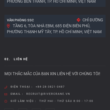
PHƯỜNG BẾN THÀNH, TP. HỒ CHÍ MINH, VIỆT NAM
CHỈ ĐƯỜNG
VĂN PHÒNG SSC
TẦNG 6, TÒA NHÀ EBM, 685 ĐIỆN BIÊN PHỦ,
PHƯỜNG THẠNH MỸ TÂY, TP. HỒ CHÍ MINH, VIỆT NAM
02.
LIÊN HỆ
MỌI THẮC MẮC CỦA BẠN XIN LIÊN HỆ VỚI CHÚNG TÔI!
ĐIỆN THOẠI :
+84-28-3821-0487
EMAIL :
RECRUIT@RIVERCRANE.VN
GIỜ LÀM VIỆC :
THỨ HAI - THỨ SÁU 8:00 - 17:00