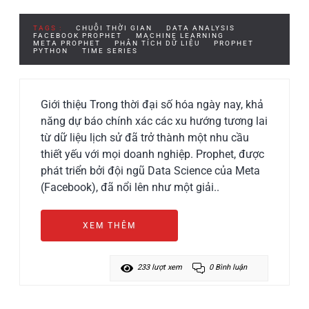
TAGS :
CHUỖI THỜI GIAN
DATA ANALYSIS
FACEBOOK PROPHET
MACHINE LEARNING
META PROPHET
PHÂN TÍCH DỮ LIỆU
PROPHET
PYTHON
TIME SERIES
Giới thiệu Trong thời đại số hóa ngày nay, khả
năng dự báo chính xác các xu hướng tương lai
từ dữ liệu lịch sử đã trở thành một nhu cầu
thiết yếu với mọi doanh nghiệp. Prophet, được
phát triển bởi đội ngũ Data Science của Meta
(Facebook), đã nổi lên như một giải..
XEM THÊM
233 lượt xem
0 Bình luận