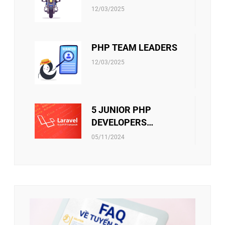
(LARAVEL)
12/03/2025
PHP TEAM LEADERS
12/03/2025
5 JUNIOR PHP
DEVELOPERS
(LARAVEL)
05/11/2024