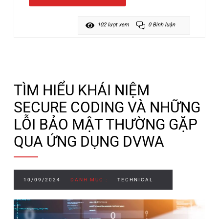
102 lượt xem
0 Bình luận
TÌM HIỂU KHÁI NIỆM
SECURE CODING VÀ NHỮNG
LỖI BẢO MẬT THƯỜNG GẶP
QUA ỨNG DỤNG DVWA
10/09/2024
DANH MỤC :
TECHNICAL