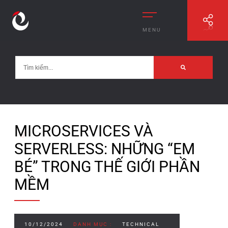
MENU
MICROSERVICES VÀ
//
BLOG
SERVERLESS: NHỮNG “EM
BÉ” TRONG THẾ GIỚI PHẦN
MỀM
10/12/2024
DANH MỤC :
TECHNICAL