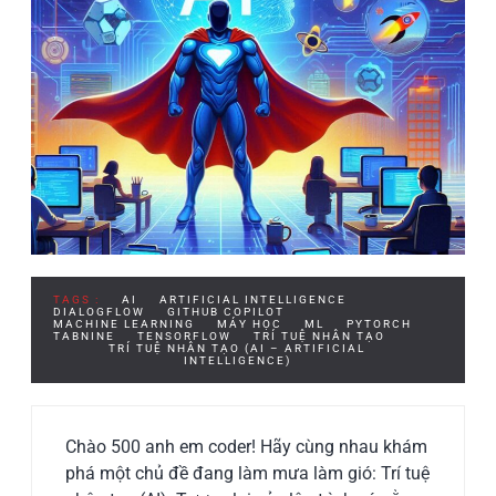
TAGS :
AI
ARTIFICIAL INTELLIGENCE
DIALOGFLOW
GITHUB COPILOT
MACHINE LEARNING
MÁY HỌC
ML
PYTORCH
TABNINE
TENSORFLOW
TRÍ TUỆ NHÂN TẠO
TRÍ TUỆ NHÂN TẠO (AI – ARTIFICIAL
INTELLIGENCE)
Chào 500 anh em coder! Hãy cùng nhau khám
phá một chủ đề đang làm mưa làm gió: Trí tuệ