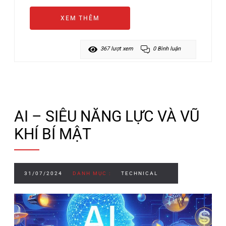
XEM THÊM
367 lượt xem
0 Bình luận
AI – SIÊU NĂNG LỰC VÀ VŨ
KHÍ BÍ MẬT
31/07/2024
DANH MỤC :
TECHNICAL