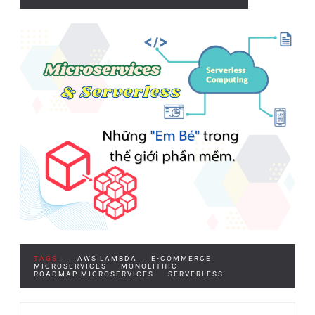
TAGS :
AWS LAMBDA
E-COMMERCE
MICROSERVICES
MONOLITHIC
ROADMAP MICROSERVICES
SERVERLESS