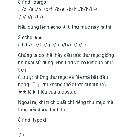
$ find | xargs
. ./c ./a ./b ./b/f ./b/e ./b/h ./b/h/i ↩
./b/h/j ./b/g
Nếu dùng lệnh echo ★★ thư mục này ra thì:
$ echo ★★
a b b/e b/f b/g b/h b/h/i b/h/j c
Chúng ta có thể thấy cấu trúc thư mục giống
như khi sử dụng lệnh find và có kết quả như
trên.
(Lưu ý: những thư mục và file mà bắt đầu
bằng 「.」 thì không thể được output ra)
★★ là kí hiệu của globstar.
Ngoài ra, khi trích xuất chỉ riêng thư mục mà
thôi, nếu dùng find thì:
$ find -type d
.
./c