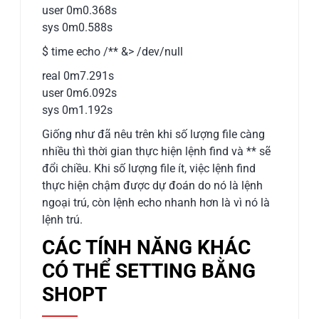
user 0m0.368s
sys 0m0.588s
$ time echo /** &> /dev/null
real 0m7.291s
user 0m6.092s
sys 0m1.192s
Giống như đã nêu trên khi số lượng file càng
nhiều thì thời gian thực hiện lệnh find và ** sẽ
đổi chiều. Khi số lượng file ít, việc lệnh find
thực hiện chậm được dự đoán do nó là lệnh
ngoại trú, còn lệnh echo nhanh hơn là vì nó là
lệnh trú.
CÁC TÍNH NĂNG KHÁC
CÓ THỂ SETTING BẰNG
SHOPT