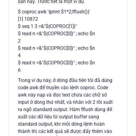
san này. Trước hết là một ví dụ.
$ coproc awk '{print $1*2;fflush()}'
[1] 10872
$ seq 1 3 >&"${COPROC[1]}"
$ read n <&"${COPROC[0]}" ; echo $n
2
$ read n <&"${COPROC[0]}" ; echo $n
4
$ read n <&"${COPROC[0]}" ; echo $n
6
Trong ví dụ này, ở dòng đầu tiên tôi đã dùng
code awk để truyền vào lệnh coproc. Code
awk này nạp và đọc text chứa các chữ số
input ở dòng thứ nhất, và nhân với 2 rồi xuất
ra ngõ standard output. Hàm fflush dùng để
xuất các dữ liệu từ output buffer sang
standard output, khi mỗi dòng lệnh hoàn
thành thì các kết quả sẽ được đẩy thêm vào