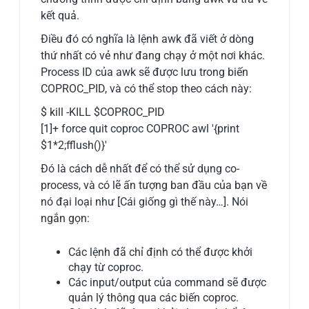
kết quả.
Điều đó có nghĩa là lệnh awk đã viết ở dòng
thứ nhất có vẻ như đang chạy ở một nơi khác.
Process ID của awk sẽ được lưu trong biến
COPROC_PID, và có thể stop theo cách này:
$ kill -KILL $COPROC_PID
[1]+ force quit coproc COPROC awl '{print
$1*2;fflush()}'
Đó là cách dễ nhất để có thể sử dụng co-
process, và có lẽ ấn tượng ban đầu của bạn về
nó đại loại như [Cái giống gì thế này…]. Nói
ngắn gọn:
Các lệnh đã chỉ định có thể được khởi
chạy từ coproc.
Các input/output của command sẽ được
quản lý thông qua các biến coproc.