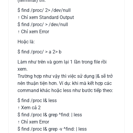
(terminal) thì:
$ find /proc/ 2> /dev/null
↑ Chỉ xem Standard Output
$ find /proc/ > /dev/null
↑ Chỉ xem Error
Hoặc là:
$ find /proc/ > a 2> b
Làm như trên và gom lại 1 lần trong file rồi
xem.
Trường hợp như vậy thì việc sử dụng |& sẽ trở
nên thuận tiện hơn. Ví dụ: khi mà kết hợp các
command khác hoặc less như bước tiếp theo:
$ find /proc l& less
↑ Xem cả 2
$ find /proc l& grep ^find: | less
↑ Chỉ xem Error
$ find /proc l& grep -v ^find: | less