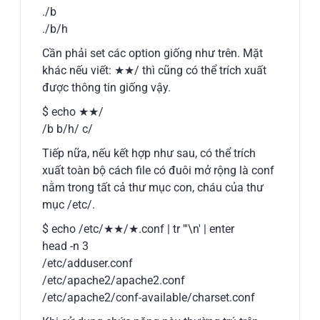
./b
./b/h
Cần phải set các option giống như trên. Mặt
khác nếu viết: ★★/ thì cũng có thể trích xuất
được thông tin giống vậy.
$ echo ★★/
/b b/h/ c/
Tiếp nữa, nếu kết hợp như sau, có thể trích
xuất toàn bộ cách file có đuôi mở rộng là conf
nằm trong tất cả thư mục con, cháu của thư
mục /etc/.
$ echo /etc/★★/★.conf | tr '''\n' | enter
head -n 3
/etc/adduser.conf
/etc/apache2/apache2.conf
/etc/apache2/conf-available/charset.conf