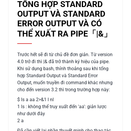
TỔNG HỢP STANDARD
OUTPUT VÀ STANDARD
ERROR OUTPUT VÀ CÓ
THỂ XUẤT RA PIPE「|&」
Trước hết sẽ đi từ chủ đề đơn giản. Từ version
4.0 trở đi thì |& đã trở thành ký hiệu của pipe.
Khi sử dụng bash, thỉnh thoảng sau khi tổng
hợp Standard Output và Standard Error
Output, muốn truyền đi command khác nhưng
cho đến version 3.2 thì trong trường hợp này:
$ ls a aa 2>&1 l nl
1 ls : không thể truy xuất đến 'aa': giản lược
như dưới đây
2 a
Đã cần viết lại phần thuyết minh cho thao tác