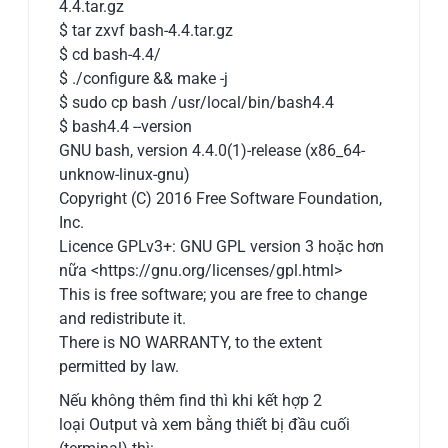
4.4.tar.gz
$ tar zxvf bash-4.4.tar.gz
$ cd bash-4.4/
$ ./configure && make -j
$ sudo cp bash /usr/local/bin/bash4.4
$ bash4.4 --version
GNU bash, version 4.4.0(1)-release (x86_64-
unknow-linux-gnu)
Copyright (C) 2016 Free Software Foundation,
Inc.
Licence GPLv3+: GNU GPL version 3 hoặc hơn
nữa <https://gnu.org/licenses/gpl.html>
This is free software; you are free to change
and redistribute it.
There is NO WARRANTY, to the extent
permitted by law.
Nếu không thêm find thì khi kết hợp 2
loại Output và xem bằng thiết bị đầu cuối