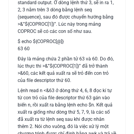
standard output. Ở dòng lệnh thứ 3, sẽ in ra 1,
2, 3 nằm trên 3 dòng bằng lệnh seq
(sequence), sau đó được chuyển hướng bằng
>&”${COPROC[1]}”. Lúc này trong mảng
COPROC sẽ có các con số như sau.
$ echo ${COPROC[@]}
63 60
Đây là mảng chứa 2 phần tử 63 và 60. Do đó,
lúc thực thi >&”${COPROC[1]}” đã trở thành
>&60, các kết quả xuất ra sẽ trỏ đến con trỏ
của file descriptor thứ 60.
Lệnh read n <&63 ở dòng thứ 4, 6, 8 đọc kí tự
từ con trỏ của file descriptor thứ 63 gán vào
biến n, rồi xuất ra bằng lệnh echo $n. Kết quả
xuất ra giống như dòng thứ 5, 7, 9, là các số
đã xuất ra từ lệnh seq sau khi được nhân
thêm 2. Nói cho vuông, đó là việc xử lý một
chương trình được chỉ định bằng awk và trả về