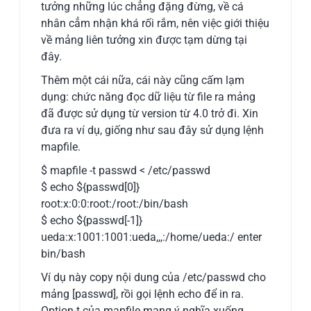
tưởng những lúc chẳng đặng đừng, về cá
nhân cẳm nhận khá rối rắm, nên việc giới thiệu
về mảng liên tưởng xin được tạm dừng tại
đây.
Thêm một cái nữa, cái này cũng cấm lạm
dụng: chức năng đọc dữ liệu từ file ra mảng
đã được sử dụng từ version từ 4.0 trở đi. Xin
đưa ra ví dụ, giống như sau đây sử dụng lệnh
mapfile.
$ mapfile -t passwd < /etc/passwd
$ echo ${passwd[0]}
root:x:0:0:root:/root:/bin/bash
$ echo ${passwd[-1]}
ueda:x:1001:1001:ueda,,,:/home/ueda:/ enter
bin/bash
Ví dụ này copy nội dung của /etc/passwd cho
mảng [passwd], rồi gọi lệnh echo để in ra.
Option-t của mapfile mang ý nghĩa xuống