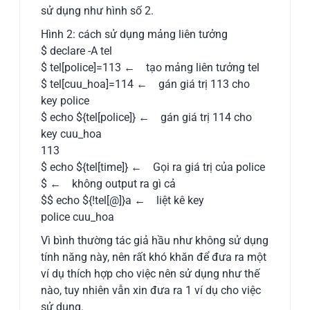
sử dụng như hình số 2.
Hình 2: cách sử dụng mảng liên tưởng
$ declare -A tel
$ tel[police]=113 ← tạo mảng liên tưởng tel
$ tel[cuu_hoa]=114 ← gán giá trị 113 cho
key police
$ echo ${tel[police]} ← gán giá trị 114 cho
key cuu_hoa
113
$ echo ${tel[time]} ← Gọi ra giá trị của police
$ ← không output ra gì cả
$$ echo ${!tel[@]}a ← liệt kê key
police cuu_hoa
Vì bình thường tác giả hầu như không sử dụng
tính năng này, nên rất khó khăn để đưa ra một
ví dụ thích hợp cho việc nên sử dụng như thế
nào, tuy nhiên vẫn xin đưa ra 1 ví dụ cho việc
sử dụng.