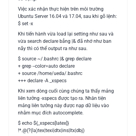
Việc xác nhận thực hiện trên môi trường
Ubuntu Server 16.04 và 17.04, sau khi gõ lệnh:
$ set -x
Khi tiến hành vừa load lại setting như sau và
vừa search declare bẳng |& đã nhớ như ban
nãy thì có thể output ra như sau.
$ source ~/.bashrc |& grep declare
+ grep --color=auto declare
+ source /home/ueda/.bashrc
+++ declare -A _xspecs
Khi xem dòng cuối cùng chúng ta thấy mảng
liên tưởng -xspecs được tạo ra. Nhân tiện
mảng liên tưởng này được nạp dữ liệu vào
nhằm mục đích autocomplete.
$ echo ${_xspecs[latex]}
!*.@(?(la)tex|texi|dtx|ins|ltx|dbj)