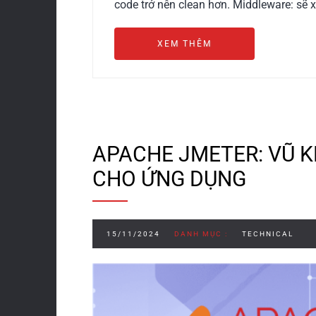
code trở nên clean hơn. Middleware: sẽ xá
XEM THÊM
APACHE JMETER: VŨ KH
CHO ỨNG DỤNG
15/11/2024
DANH MỤC :
TECHNICAL