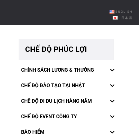
ENGLISH
日本語
CHẾ ĐỘ PHÚC LỢI
CHÍNH SÁCH LƯƠNG & THƯỞNG
CHẾ ĐỘ ĐÀO TẠO TẠI NHẬT
CHẾ ĐỘ ĐI DU LỊCH HÀNG NĂM
CHẾ ĐỘ EVENT CÔNG TY
Thấu hiểu tâm tư nguyện vọng của nhân
BẢO HIỂM
viên, công ty Rivercrane Việt Nam đặc biệt