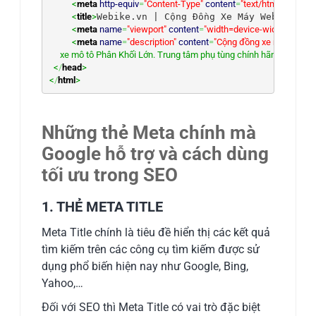
<
meta
http-equiv
=
"Content-Type"
content
=
"text/html;charset=
<
title
>
Webike.vn | Cộng Đồng Xe Máy Webike Vi
<
meta
name
=
"viewport"
content
=
"width=device-width, initial-
<
meta
name
=
"description"
content
=
"Cộng đồng xe máy Webike
     xe mô tô Phân Khối Lớn. Trung tâm phụ tùng chính hãng và chợ 
  <
/
head
>
<
/
html
>
Những thẻ Meta chính mà
Google hỗ trợ và cách dùng
tối ưu trong SEO
1. THẺ META TITLE
Meta Title chính là tiêu đề hiển thị các kết quả
tìm kiếm trên các công cụ tìm kiếm được sử
dụng phổ biến hiện nay như Google, Bing,
Yahoo,…
Đối với SEO thì Meta Title có vai trò đặc biệt