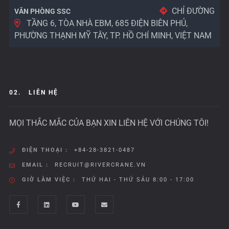
CHỈ ĐƯỜNG
VĂN PHÒNG SSC
TẦNG 6, TÒA NHÀ EBM, 685 ĐIỆN BIÊN PHỦ,
PHƯỜNG THẠNH MỸ TÂY, TP. HỒ CHÍ MINH, VIỆT NAM
02.
LIÊN HỆ
MỌI THẮC MẮC CỦA BẠN XIN LIÊN HỆ VỚI CHÚNG TÔI!
ĐIỆN THOẠI :
+84-28-3821-0487
EMAIL :
RECRUIT@RIVERCRANE.VN
GIỜ LÀM VIỆC :
THỨ HAI - THỨ SÁU 8:00 - 17:00