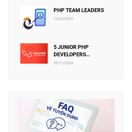
PHP TEAM LEADERS
12/03/2025
5 JUNIOR PHP
DEVELOPERS
(LARAVEL)
05/11/2024