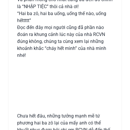
là “NHẬP TIỆC” thôi cả nhà ơi!
“Hai ba zô, hai ba uống, uống thế nào, uống
hếttttt”
Đọc đến đây mọi người cũng đã phần nào
đoán ra khung cảnh lúc này của nhà RCVN
đúng không, chúng ta cùng xem lại những
khoảnh khắc “cháy hết mình” của nhà mình
nhé!
Chưa hết đâu, những tưởng mạnh mẽ tứ
phương hai ba zô lại của mấy anh có thể
khuất phục được hội chị em RCVN dễ đến thế