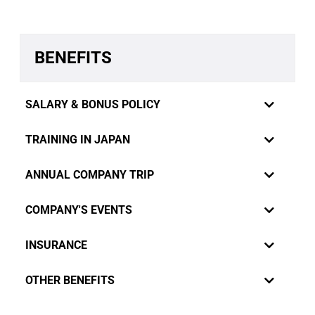
BENEFITS
SALARY & BONUS POLICY
TRAINING IN JAPAN
ANNUAL COMPANY TRIP
COMPANY'S EVENTS
INSURANCE
RiverCrane Vietnam sympathizes staffs'
OTHER BENEFITS
innermost feelings and desires and set up termly
salary review policy. Performance evaluation is
In order to broaden staffs' view about technologies over