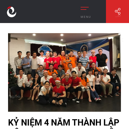
MENU
//
KỶ NIỆM 4 NĂM THÀNH LẬP CÔNG TY RIVERCRANE
VIỆT NAM
KỶ NIỆM 4 NĂM THÀNH LẬP