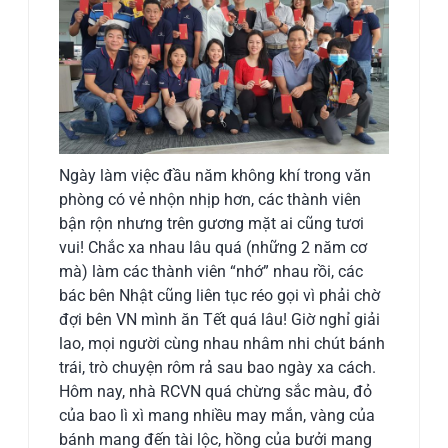
Ngày làm việc đầu năm không khí trong văn
phòng có vẻ nhộn nhịp hơn, các thành viên
bận rộn nhưng trên gương mặt ai cũng tươi
vui! Chắc xa nhau lâu quá (những 2 năm cơ
mà) làm các thành viên “nhớ” nhau rồi, các
bác bên Nhật cũng liên tục réo gọi vì phải chờ
đợi bên VN mình ăn Tết quá lâu! Giờ nghỉ giải
lao, mọi người cùng nhau nhâm nhi chút bánh
trái, trò chuyện rôm rả sau bao ngày xa cách.
Hôm nay, nhà RCVN quá chừng sắc màu, đỏ
của bao lì xì mang nhiều may mắn, vàng của
bánh mang đến tài lộc, hồng của bưởi mang