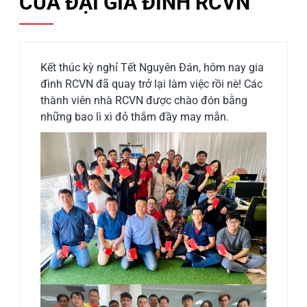
CỦA ĐẠI GIA ĐÌNH RCVN
Kết thúc kỳ nghỉ Tết Nguyên Đán, hôm nay gia
đình RCVN đã quay trở lại làm việc rồi nè! Các
thành viên nhà RCVN được chào đón bằng
những bao lì xì đỏ thắm đầy may mắn.