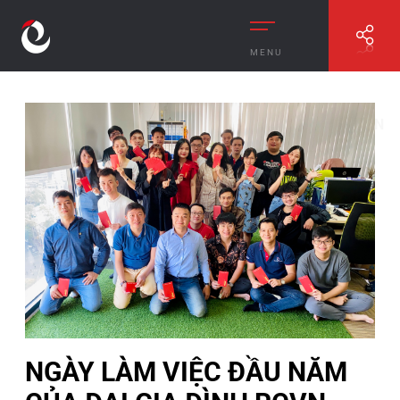
MENU
//
NGÀY LÀM VIỆC ĐẦU NĂM CỦA ĐẠI GIA ĐÌNH RCVN
NGÀY LÀM VIỆC ĐẦU NĂM