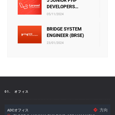
5 JUNIOR PHP
機会です。ご家族員に連携する際にはそれも誇り
DEVELOPERS
に言われています。
社員向けの活動をサポートすることもあります。 ・文
(LARAVEL)
リバークレーンベトナムは従業員に社会保険、医療保
化・芸術・スポーツクラブの運営費用 ・技術研究の教科
05/11/2024
険、失業手当などの社会保険制度があります。当社は、
書を購入する金額 ・エンジニア試験・言語能力試験を受
これらの保険に関するあらゆる手続きをスタッフに必ず
験料 ・ソフトスキルのセミナー・コースの参加費 ・等
BRIDGE SYSTEM
サポートしています。さらに、他の保険契約も考慮さ
また会社政策通り、他のベネフィットもあります。
れ、検討されています。
ENGINEER (BRSE)
23/01/2024
01.
オフィス
方向
ADCオフィス