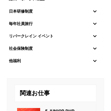
日本研修制度
毎年社員旅行
リバークレイン イベント
社会保険制度
社員の感情・願望を理解しているので、リバーク
他福利
レーンベトナムは特に年2回の定期昇給制度を設
けています。毎年6月と12月に評価を行い、毎年
世界中の新しい技術分野に触れるために、社員を日本に
オンサイトさせる方針があります。さらに、技術分野か
1月と7月に給与が変更されます。また、社員は月
管理分野かのキャリアパスは社員の決定次第です。
次と年次の優秀な個人には定期的な業績賞与が別
リバークレイン・ベトナムは、スタッフに挑戦の機会を
で支給されます。
提供するだけでなく、年に一度の魅力的な旅行で彼らを
関連お仕事
楽しませています。エキサイティングなガラディナーや
チームビルディング・ファミリーデー・お夏休
チームビルディングゲームは、リバークレインのメンバ
み・中秋節などのイベントはチーム内のメンバー
ー同士の絆をさらに深める手助けをします。
が接続出来るしお互いに自分のことを共有出来る