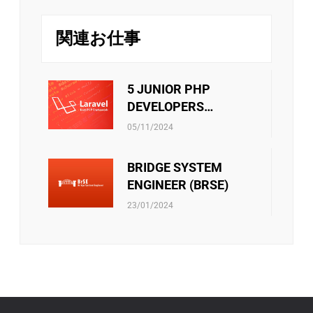
管理分野かのキャリアパスは社員の決定次第です。
次と年次の優秀な個人には定期的な業績賞与が別
リバークレイン・ベトナムは、スタッフに挑戦の機会を
で支給されます。
提供するだけでなく、年に一度の魅力的な旅行で彼らを
関連お仕事
楽しませています。エキサイティングなガラディナーや
チームビルディング・ファミリーデー・お夏休
チームビルディングゲームは、リバークレインのメンバ
み・中秋節などのイベントはチーム内のメンバー
ー同士の絆をさらに深める手助けをします。
が接続出来るしお互いに自分のことを共有出来る
5 JUNIOR PHP
機会です。ご家族員に連携する際にはそれも誇り
DEVELOPERS
に言われています。
社員向けの活動をサポートすることもあります。 ・文
(LARAVEL)
リバークレーンベトナムは従業員に社会保険、医療保
化・芸術・スポーツクラブの運営費用 ・技術研究の教科
05/11/2024
険、失業手当などの社会保険制度があります。当社は、
書を購入する金額 ・エンジニア試験・言語能力試験を受
これらの保険に関するあらゆる手続きをスタッフに必ず
験料 ・ソフトスキルのセミナー・コースの参加費 ・等
BRIDGE SYSTEM
サポートしています。さらに、他の保険契約も考慮さ
また会社政策通り、他のベネフィットもあります。
れ、検討されています。
ENGINEER (BRSE)
23/01/2024