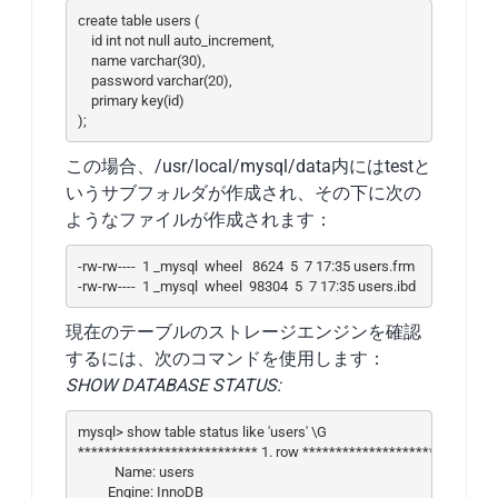
create table users (

    id int not null auto_increment, 

    name varchar(30), 

    password varchar(20), 

    primary key(id)

);
この場合、/usr/local/mysql/data内にはtestと
いうサブフォルダが作成され、その下に次の
ようなファイルが作成されます：
-rw-rw----  1 _mysql  wheel   8624  5  7 17:35 users.frm

-rw-rw----  1 _mysql  wheel  98304  5  7 17:35 users.ibd
現在のテーブルのストレージエンジンを確認
するには、次のコマンドを使用します：
SHOW DATABASE STATUS:
mysql> show table status like 'users' \G

*************************** 1. row ***************************

           Name: users

         Engine: InnoDB
