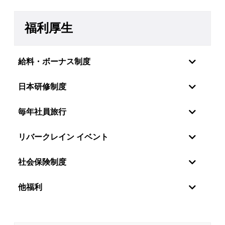
福利厚生
給料・ボーナス制度
日本研修制度
毎年社員旅行
リバークレイン イベント
社会保険制度
社員の感情・願望を理解しているので、リバーク
他福利
レーンベトナムは特に年2回の定期昇給制度を設
けています。毎年6月と12月に評価を行い、毎年
世界中の新しい技術分野に触れるために、社員を日本に
オンサイトさせる方針があります。さらに、技術分野か
1月と7月に給与が変更されます。また、社員は月