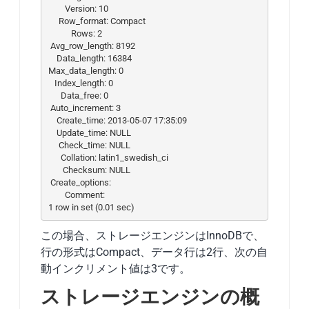
        Version: 10

     Row_format: Compact

           Rows: 2

 Avg_row_length: 8192

    Data_length: 16384

Max_data_length: 0

   Index_length: 0

      Data_free: 0

 Auto_increment: 3

    Create_time: 2013-05-07 17:35:09

    Update_time: NULL

     Check_time: NULL

      Collation: latin1_swedish_ci

       Checksum: NULL

 Create_options:

        Comment:

1 row in set (0.01 sec)
この場合、ストレージエンジンはInnoDBで、
行の形式はCompact、データ行は2行、次の自
動インクリメント値は3です。
ストレージエンジンの概