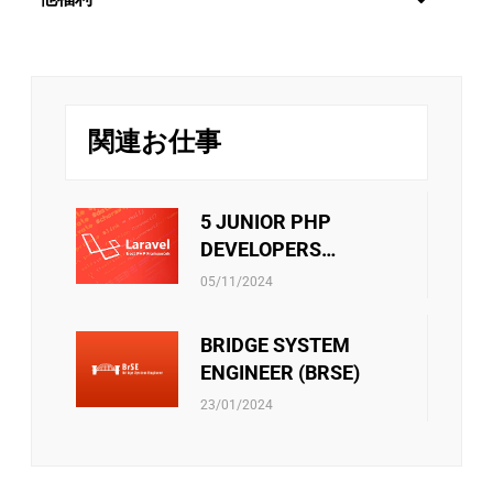
レーンベトナムは特に年2回の定期昇給制度を設
けています。毎年6月と12月に評価を行い、毎年
世界中の新しい技術分野に触れるために、社員を日本に
オンサイトさせる方針があります。さらに、技術分野か
1月と7月に給与が変更されます。また、社員は月
管理分野かのキャリアパスは社員の決定次第です。
次と年次の優秀な個人には定期的な業績賞与が別
リバークレイン・ベトナムは、スタッフに挑戦の機会を
で支給されます。
提供するだけでなく、年に一度の魅力的な旅行で彼らを
関連お仕事
楽しませています。エキサイティングなガラディナーや
チームビルディング・ファミリーデー・お夏休
チームビルディングゲームは、リバークレインのメンバ
み・中秋節などのイベントはチーム内のメンバー
ー同士の絆をさらに深める手助けをします。
が接続出来るしお互いに自分のことを共有出来る
5 JUNIOR PHP
機会です。ご家族員に連携する際にはそれも誇り
DEVELOPERS
に言われています。
社員向けの活動をサポートすることもあります。 ・文
(LARAVEL)
リバークレーンベトナムは従業員に社会保険、医療保
化・芸術・スポーツクラブの運営費用 ・技術研究の教科
05/11/2024
険、失業手当などの社会保険制度があります。当社は、
書を購入する金額 ・エンジニア試験・言語能力試験を受
これらの保険に関するあらゆる手続きをスタッフに必ず
験料 ・ソフトスキルのセミナー・コースの参加費 ・等
BRIDGE SYSTEM
サポートしています。さらに、他の保険契約も考慮さ
また会社政策通り、他のベネフィットもあります。
れ、検討されています。
ENGINEER (BRSE)
23/01/2024