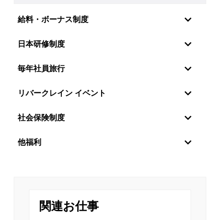
給料・ボーナス制度
日本研修制度
毎年社員旅行
リバークレイン イベント
社会保険制度
社員の感情・願望を理解しているので、リバーク
他福利
レーンベトナムは特に年2回の定期昇給制度を設
けています。毎年6月と12月に評価を行い、毎年
世界中の新しい技術分野に触れるために、社員を日本に
オンサイトさせる方針があります。さらに、技術分野か
1月と7月に給与が変更されます。また、社員は月
管理分野かのキャリアパスは社員の決定次第です。
次と年次の優秀な個人には定期的な業績賞与が別
リバークレイン・ベトナムは、スタッフに挑戦の機会を
で支給されます。
提供するだけでなく、年に一度の魅力的な旅行で彼らを
関連お仕事
楽しませています。エキサイティングなガラディナーや
チームビルディング・ファミリーデー・お夏休
チームビルディングゲームは、リバークレインのメンバ