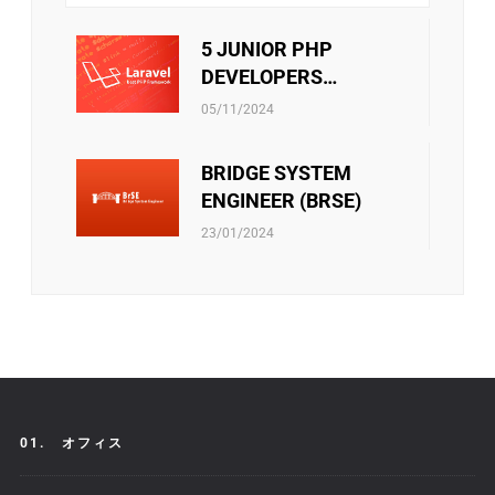
み・中秋節などのイベントはチーム内のメンバー
ー同士の絆をさらに深める手助けをします。
が接続出来るしお互いに自分のことを共有出来る
5 JUNIOR PHP
機会です。ご家族員に連携する際にはそれも誇り
DEVELOPERS
に言われています。
社員向けの活動をサポートすることもあります。 ・文
(LARAVEL)
リバークレーンベトナムは従業員に社会保険、医療保
化・芸術・スポーツクラブの運営費用 ・技術研究の教科
05/11/2024
険、失業手当などの社会保険制度があります。当社は、
書を購入する金額 ・エンジニア試験・言語能力試験を受
これらの保険に関するあらゆる手続きをスタッフに必ず
験料 ・ソフトスキルのセミナー・コースの参加費 ・等
BRIDGE SYSTEM
サポートしています。さらに、他の保険契約も考慮さ
また会社政策通り、他のベネフィットもあります。
れ、検討されています。
ENGINEER (BRSE)
23/01/2024
01.
オフィス