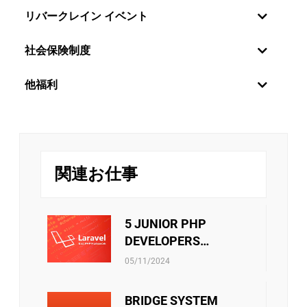
リバークレイン イベント
社会保険制度
社員の感情・願望を理解しているので、リバーク
他福利
レーンベトナムは特に年2回の定期昇給制度を設
けています。毎年6月と12月に評価を行い、毎年
世界中の新しい技術分野に触れるために、社員を日本に
オンサイトさせる方針があります。さらに、技術分野か
1月と7月に給与が変更されます。また、社員は月
管理分野かのキャリアパスは社員の決定次第です。
次と年次の優秀な個人には定期的な業績賞与が別
リバークレイン・ベトナムは、スタッフに挑戦の機会を
で支給されます。
提供するだけでなく、年に一度の魅力的な旅行で彼らを
関連お仕事
楽しませています。エキサイティングなガラディナーや
チームビルディング・ファミリーデー・お夏休
チームビルディングゲームは、リバークレインのメンバ
み・中秋節などのイベントはチーム内のメンバー
ー同士の絆をさらに深める手助けをします。
が接続出来るしお互いに自分のことを共有出来る
5 JUNIOR PHP
機会です。ご家族員に連携する際にはそれも誇り
DEVELOPERS
に言われています。
社員向けの活動をサポートすることもあります。 ・文
(LARAVEL)
リバークレーンベトナムは従業員に社会保険、医療保
化・芸術・スポーツクラブの運営費用 ・技術研究の教科
05/11/2024
険、失業手当などの社会保険制度があります。当社は、
書を購入する金額 ・エンジニア試験・言語能力試験を受
これらの保険に関するあらゆる手続きをスタッフに必ず
験料 ・ソフトスキルのセミナー・コースの参加費 ・等
BRIDGE SYSTEM
サポートしています。さらに、他の保険契約も考慮さ
また会社政策通り、他のベネフィットもあります。