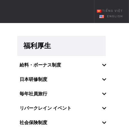
TIẾNG VIỆT
ENGLISH
福利厚生
給料・ボーナス制度
日本研修制度
毎年社員旅行
リバークレイン イベント
社員の感情・願望を理解しているの
社会保険制度
で、リバークレーンベトナムは特に