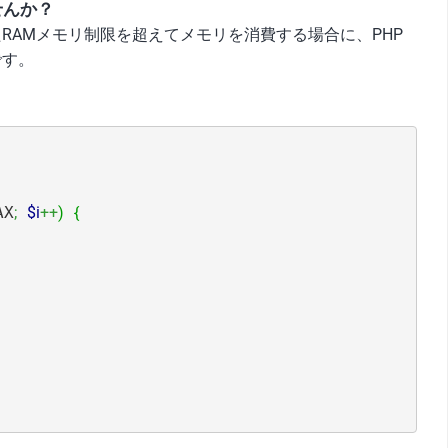
せんか？
RAMメモリ制限を超えてメモリを消費する場合に、PHP
です。
AX
;
$i
++
)
{