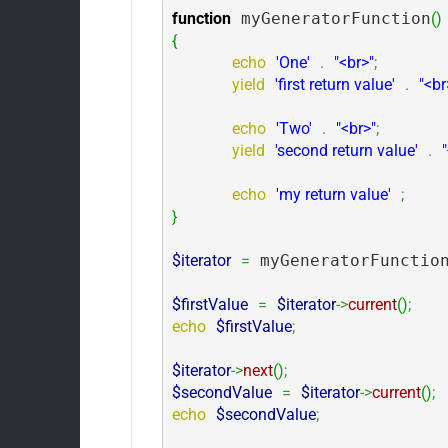
function
 myGeneratorFunction
(
)
{
echo
'One'
.
"<br>"
;
yield
'first return value'
.
"<br
echo
'Two'
.
"<br>"
;
yield
'second return value'
.
echo
'my return value'
;
}
$iterator
=
 myGeneratorFunctio
$firstValue
=
$iterator
->
current
(
)
;
echo
$firstValue
;
$iterator
->
next
(
)
;
$secondValue
=
$iterator
->
current
(
)
;
echo
$secondValue
;