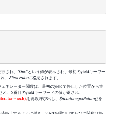
行され、“One”という値が表示され、最初のyieldキーワー
され、
$firstValue
に格納されます。
ェネレーター関数は、最初のyieldで停止した位置から実
され、2番目のyieldキーワードの値が返され、
iterator->next();
を再度呼び出し、
$iterator->getReturn();
を
一時停止するように働き、yieldを呼び出すたびに関数は停