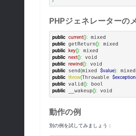
PHPジェネレーターの
public
current
(
)
:
public
 getReturn
(
)
:
public
key
(
)
:
public
next
(
)
:
public
rewind
(
)
:
public
 send
(
mixed 
$value
)
:
public
throw
(
Throwable 
$exception
public
 valid
(
)
:
public
 __wakeup
(
)
:
 void
動作の例
別の例を試してみましょう：