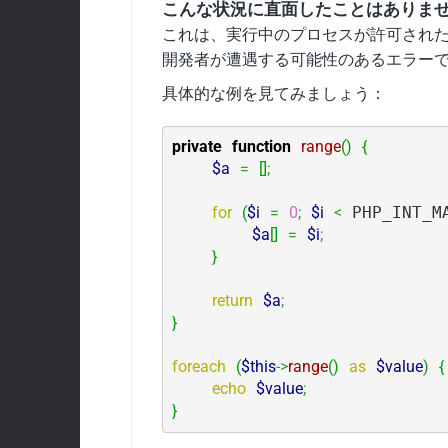
こんな状況に直面したことはありま
これは、実行中のプロセスが許可された
開発者が遭遇する可能性のあるエラー
具体的な例を見てみましょう：
private
function
range
(
)
{
$a
=
[
]
;
for
(
$i
=
0
;
$i
<
 PHP_INT_M
$a
[
]
=
$i
;
}
return
$a
;
}
foreach
(
$this
->
range
(
)
as
$value
)
{
echo
$value
;
}