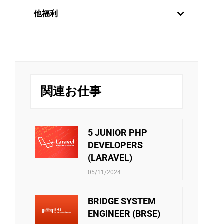
年2回の定期昇給制度を設けていま
世界中の新しい技術分野に触れるために、
他福利
社員を日本にオンサイトさせる方針があり
す。毎年6月と12月に評価を行い、毎
ます。さらに、技術分野か管理分野かのキ
年1月と7月に給与が変更されます。
リバークレイン・ベトナムは、スタッフに
ャリアパスは社員の決定次第です。
また、社員は月次と年次の優秀な個
挑戦の機会を提供するだけでなく、年に一
度の魅力的な旅行で彼らを楽しませていま
人には定期的な業績賞与が別で支給
チームビルディング・ファミリーデ
す。エキサイティングなガラディナーやチ
されます。
ー・お夏休み・中秋節などのイベン
ームビルディングゲームは、リバークレイ
トはチーム内のメンバーが接続出来
ンのメンバー同士の絆をさらに深める手助
関連お仕事
るしお互いに自分のことを共有出来
けをします。
る機会です。ご家族員に連携する際
社員向けの活動をサポートすることもあり
リバークレーンベトナムは従業員に社会保
にはそれも誇りに言われています。
ます。 ・文化・芸術・スポーツクラブの運
険、医療保険、失業手当などの社会保険制
営費用 ・技術研究の教科書を購入する金額
度があります。当社は、これらの保険に関
5 JUNIOR PHP
・エンジニア試験・言語能力試験を受験料
するあらゆる手続きをスタッフに必ずサポ
DEVELOPERS
・ソフトスキルのセミナー・コースの参加
ートしています。さらに、他の保険契約も
(LARAVEL)
費 ・等 また会社政策通り、他のベネフィ
考慮され、検討されています。
ットもあります。
05/11/2024
BRIDGE SYSTEM
ENGINEER (BRSE)