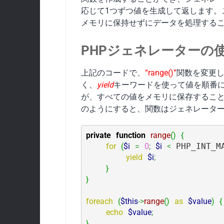
応じて1つずつ値を生成して返します。
メモリに保持せずにデータを処理する
PHPジェネレーターの
上記のコードで、
“range()”
関数を変更
く、
yield
キーワードを使って値を順番に
が、すべての値をメモリに保存するこ
のようにすると、関数はジェネレータ
private
function
range
(
)
{
for
(
$i
=
0
;
$i
<
 PHP_INT_M
yield
$i
;
}
}
foreach
(
$this
->
range
(
)
as
$value
)
{
echo
$value
;
}