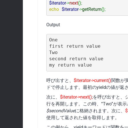
$iterator
->
next
(
)
;
echo
$iterator
->
getReturn
(
)
;
Output
One

first return value

Two

second return value

呼び出すと、
$iterator->current()
関数が実
ドで停止します。最初のyieldの値が返
次に、
$iterator->next();
を呼び出すと、ジ
行を再開します。この時、“Two”が表示
$secondValue
に格納されます。次に、
$
使用して返された値を取得します。
この例から、yieldキーワードは関数を