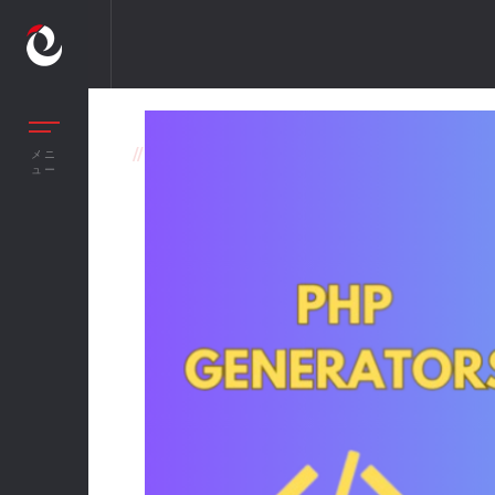
//
PHPジェネレーター
メニ
ュー