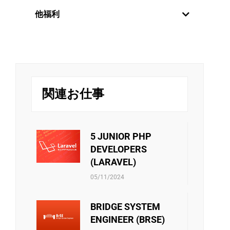
年2回の定期昇給制度を設けていま
世界中の新しい技術分野に触れるために、
他福利
社員を日本にオンサイトさせる方針があり
す。毎年6月と12月に評価を行い、毎
ます。さらに、技術分野か管理分野かのキ
年1月と7月に給与が変更されます。
リバークレイン・ベトナムは、スタッフに
ャリアパスは社員の決定次第です。
また、社員は月次と年次の優秀な個
挑戦の機会を提供するだけでなく、年に一
度の魅力的な旅行で彼らを楽しませていま
人には定期的な業績賞与が別で支給
チームビルディング・ファミリーデ
す。エキサイティングなガラディナーやチ
されます。
ー・お夏休み・中秋節などのイベン
ームビルディングゲームは、リバークレイ
トはチーム内のメンバーが接続出来
ンのメンバー同士の絆をさらに深める手助
関連お仕事
るしお互いに自分のことを共有出来
けをします。
る機会です。ご家族員に連携する際
社員向けの活動をサポートすることもあり
リバークレーンベトナムは従業員に社会保
にはそれも誇りに言われています。
ます。 ・文化・芸術・スポーツクラブの運
険、医療保険、失業手当などの社会保険制
営費用 ・技術研究の教科書を購入する金額
度があります。当社は、これらの保険に関
5 JUNIOR PHP
・エンジニア試験・言語能力試験を受験料
するあらゆる手続きをスタッフに必ずサポ
DEVELOPERS
・ソフトスキルのセミナー・コースの参加
ートしています。さらに、他の保険契約も
(LARAVEL)
費 ・等 また会社政策通り、他のベネフィ
考慮され、検討されています。
ットもあります。
05/11/2024
BRIDGE SYSTEM
ENGINEER (BRSE)