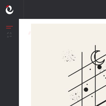
//
VECTOR DATABASEとは? AIデータ技術の
メニ
ュー