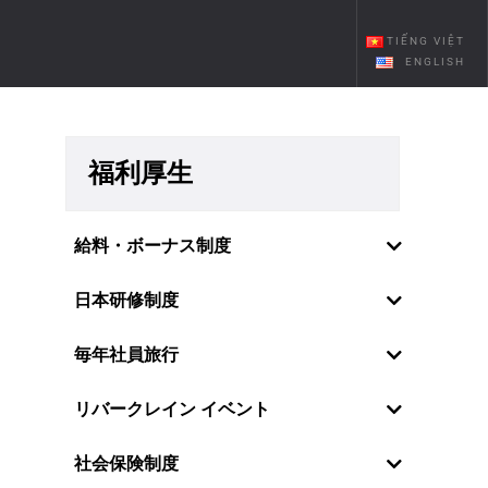
TIẾNG VIỆT
ENGLISH
福利厚生
給料・ボーナス制度
日本研修制度
毎年社員旅行
リバークレイン イベント
社員の感情・願望を理解しているの
社会保険制度
で、リバークレーンベトナムは特に