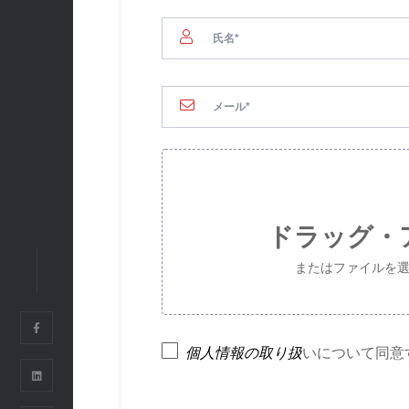
01.
オフィス
ADCオフィス
FLOOR 9, HAVANA BUILDI
STREET, BEN THANH WARD, H
VIETNAM
SSCオフィス
FLOOR 6, EBM BUILDING, 
ドラッグ・
STREET, THANH MY TAY WAR
CITY, VIETNAM
またはファイルを選んでくだ
03. その他のオフィス
個人情報の取り扱
いについて同意
RIVERCRANE CO.