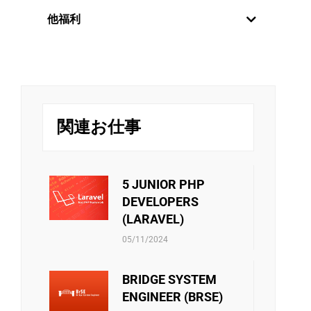
年2回の定期昇給制度を設けていま
世界中の新しい技術分野に触れるために、
他福利
社員を日本にオンサイトさせる方針があり
す。毎年6月と12月に評価を行い、毎
ます。さらに、技術分野か管理分野かのキ
年1月と7月に給与が変更されます。
リバークレイン・ベトナムは、スタッフに
ャリアパスは社員の決定次第です。
また、社員は月次と年次の優秀な個
挑戦の機会を提供するだけでなく、年に一
度の魅力的な旅行で彼らを楽しませていま
人には定期的な業績賞与が別で支給
チームビルディング・ファミリーデ
す。エキサイティングなガラディナーやチ
されます。
ー・お夏休み・中秋節などのイベン
ームビルディングゲームは、リバークレイ
トはチーム内のメンバーが接続出来
ンのメンバー同士の絆をさらに深める手助
関連お仕事
るしお互いに自分のことを共有出来
けをします。
る機会です。ご家族員に連携する際
社員向けの活動をサポートすることもあり
リバークレーンベトナムは従業員に社会保
にはそれも誇りに言われています。
ます。 ・文化・芸術・スポーツクラブの運
険、医療保険、失業手当などの社会保険制
営費用 ・技術研究の教科書を購入する金額
度があります。当社は、これらの保険に関
5 JUNIOR PHP
・エンジニア試験・言語能力試験を受験料
するあらゆる手続きをスタッフに必ずサポ
DEVELOPERS
・ソフトスキルのセミナー・コースの参加
ートしています。さらに、他の保険契約も
(LARAVEL)
費 ・等 また会社政策通り、他のベネフィ
考慮され、検討されています。
ットもあります。
05/11/2024
BRIDGE SYSTEM
ENGINEER (BRSE)