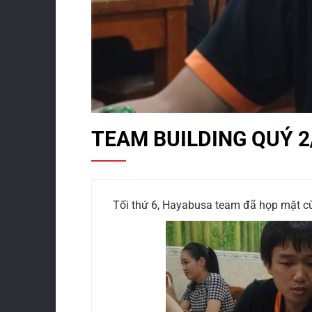
TEAM BUILDING QUÝ 2
Tối thứ 6, Hayabusa team đã họp mặt c