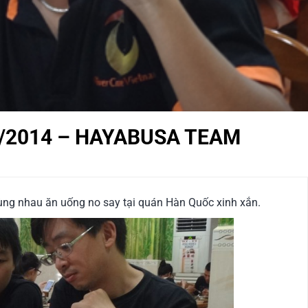
/2014 – HAYABUSA TEAM
ùng nhau ăn uống no say tại quán Hàn Quốc xinh xắn.