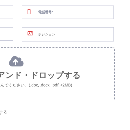
02.
コンタクト
詳細情報について、こちらでお問い
方向
ださい。
NG, 132 HAM NGHI
O CHI MINH CITY,
+84-28-3821-0487
電話番号 :
RECRUIT@RIVERCRANE.VN
メール :
勤務時間 :
月曜日～金曜日 8:00-17:0
方向
685 DIEN BIEN PHU
アンド・ドロップする
D, HO CHI MINH
さい。(.doc, .docx, .pdf, <2MB)
する
グローバル