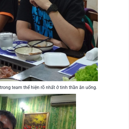
ong team thể hiện rõ nhất ở tinh thần ăn uống.