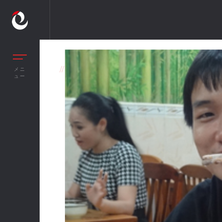
//
TEAM BUILDING QUÝ 2/2014 – HAYABUSA
メニ
ュー