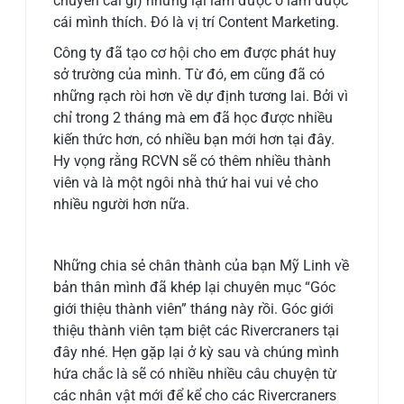
chuyên cái gì) nhưng lại làm được ở làm được
cái mình thích. Đó là vị trí Content Marketing.
Công ty đã tạo cơ hội cho em được phát huy
sở trường của mình. Từ đó, em cũng đã có
những rạch ròi hơn về dự định tương lai. Bởi vì
chỉ trong 2 tháng mà em đã học được nhiều
kiến thức hơn, có nhiều bạn mới hơn tại đây.
Hy vọng rằng RCVN sẽ có thêm nhiều thành
viên và là một ngôi nhà thứ hai vui vẻ cho
nhiều người hơn nữa.
Những chia sẻ chân thành của bạn Mỹ Linh về
bản thân mình đã khép lại chuyên mục “Góc
giới thiệu thành viên” tháng này rồi. Góc giới
thiệu thành viên tạm biệt các Rivercraners tại
đây nhé. Hẹn gặp lại ở kỳ sau và chúng mình
hứa chắc là sẽ có nhiều nhiều câu chuyện từ
các nhân vật mới để kể cho các Rivercraners