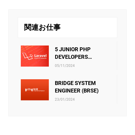
オンサイトさせる方針があります。さらに、技術分野か
1月と7月に給与が変更されます。また、社員は月
管理分野かのキャリアパスは社員の決定次第です。
次と年次の優秀な個人には定期的な業績賞与が別
リバークレイン・ベトナムは、スタッフに挑戦の機会を
で支給されます。
提供するだけでなく、年に一度の魅力的な旅行で彼らを
関連お仕事
楽しませています。エキサイティングなガラディナーや
チームビルディング・ファミリーデー・お夏休
チームビルディングゲームは、リバークレインのメンバ
み・中秋節などのイベントはチーム内のメンバー
ー同士の絆をさらに深める手助けをします。
が接続出来るしお互いに自分のことを共有出来る
5 JUNIOR PHP
機会です。ご家族員に連携する際にはそれも誇り
DEVELOPERS
に言われています。
社員向けの活動をサポートすることもあります。 ・文
(LARAVEL)
リバークレーンベトナムは従業員に社会保険、医療保
化・芸術・スポーツクラブの運営費用 ・技術研究の教科
05/11/2024
険、失業手当などの社会保険制度があります。当社は、
書を購入する金額 ・エンジニア試験・言語能力試験を受
これらの保険に関するあらゆる手続きをスタッフに必ず
験料 ・ソフトスキルのセミナー・コースの参加費 ・等
BRIDGE SYSTEM
サポートしています。さらに、他の保険契約も考慮さ
また会社政策通り、他のベネフィットもあります。
れ、検討されています。
ENGINEER (BRSE)
23/01/2024