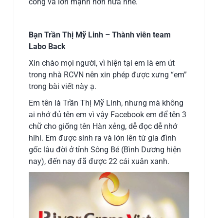
công và lớn mạnh hơn nữa nhé.
Bạn Trần Thị Mỹ Linh – Thành viên team
Labo Back
Xin chào mọi người, vì hiện tại em là em út
trong nhà RCVN nên xin phép được xưng “em”
trong bài viết này ạ.
Em tên là Trần Thị Mỹ Linh, nhưng mà không
ai nhớ đủ tên em vì vậy Facebook em để tên 3
chữ cho giống tên Hàn xẻng, dễ đọc dễ nhớ
hihi. Em được sinh ra và lớn lên từ gia đình
gốc lâu đời ở tỉnh Sông Bé (Bình Dương hiện
nay), đến nay đã được 22 cái xuân xanh.