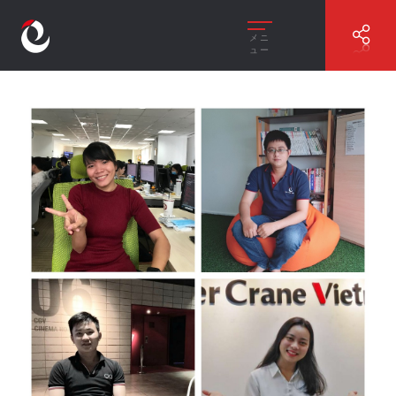
メニ
ュー
//
GÓC GIỚI THIỆU THÀNH VIÊN THÁNG 11