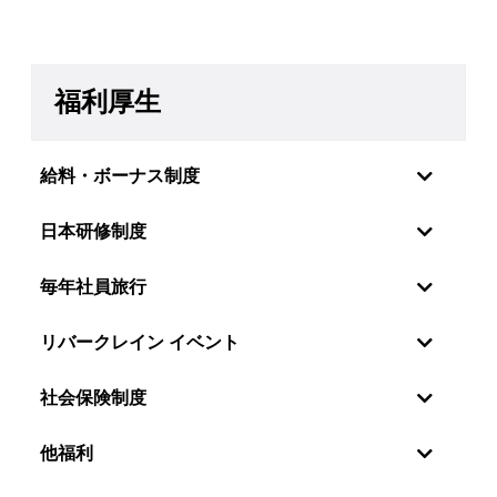
福利厚生
給料・ボーナス制度
日本研修制度
毎年社員旅行
リバークレイン イベント
社会保険制度
社員の感情・願望を理解しているので、リバーク
他福利
レーンベトナムは特に年2回の定期昇給制度を設
けています。毎年6月と12月に評価を行い、毎年
世界中の新しい技術分野に触れるために、社員を日本に