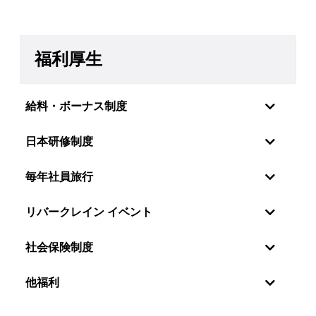
福利厚生
給料・ボーナス制度
日本研修制度
毎年社員旅行
リバークレイン イベント
社会保険制度
社員の感情・願望を理解しているので、リバーク
他福利
レーンベトナムは特に年2回の定期昇給制度を設
けています。毎年6月と12月に評価を行い、毎年
世界中の新しい技術分野に触れるために、社員を日本に