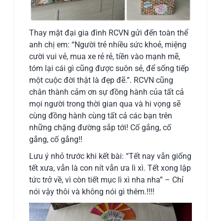
Thay mặt đại gia đình RCVN gửi đến toàn thể
anh chị em: “Người trẻ nhiều sức khoẻ, miệng
cười vui vẻ, mua xe rẻ rẻ, tiền vào mạnh mẽ,
tóm lại cái gì cũng được suôn sẻ, để sống tiếp
một cuộc đời thật là đẹp đẽ.”. RCVN cũng
chân thành cảm ơn sự đồng hành của tất cả
mọi người trong thời gian qua và hi vọng sẽ
cùng đồng hành cùng tất cả các bạn trên
những chặng đường sắp tới! Cố gắng, cố
gắng, cố gắng!!
Lưu ý nhỏ trước khi kết bài: “Tết nay vẫn giống
tết xưa, vẫn là con nít vẫn ưa lì xì. Tết xong lập
tức trở về, vì còn tiết mục lì xì nha nha” – Chỉ
nói vậy thôi và không nói gì thêm.!!!!