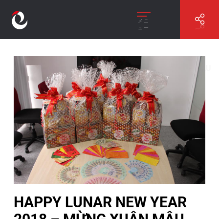
メニ
ュー
//
HAPPY LUNAR NEW YEAR 2018 – MỪNG XUÂN MẬU
TUẤT 2018
HAPPY LUNAR NEW YEAR