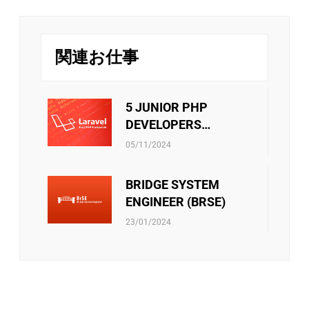
オンサイトさせる方針があります。さらに、技術分野か
1月と7月に給与が変更されます。また、社員は月
管理分野かのキャリアパスは社員の決定次第です。
次と年次の優秀な個人には定期的な業績賞与が別
リバークレイン・ベトナムは、スタッフに挑戦の機会を
で支給されます。
提供するだけでなく、年に一度の魅力的な旅行で彼らを
関連お仕事
楽しませています。エキサイティングなガラディナーや
チームビルディング・ファミリーデー・お夏休
チームビルディングゲームは、リバークレインのメンバ
み・中秋節などのイベントはチーム内のメンバー
ー同士の絆をさらに深める手助けをします。
が接続出来るしお互いに自分のことを共有出来る
5 JUNIOR PHP
機会です。ご家族員に連携する際にはそれも誇り
DEVELOPERS
に言われています。
社員向けの活動をサポートすることもあります。 ・文
(LARAVEL)
リバークレーンベトナムは従業員に社会保険、医療保
化・芸術・スポーツクラブの運営費用 ・技術研究の教科
05/11/2024
険、失業手当などの社会保険制度があります。当社は、
書を購入する金額 ・エンジニア試験・言語能力試験を受
これらの保険に関するあらゆる手続きをスタッフに必ず
験料 ・ソフトスキルのセミナー・コースの参加費 ・等
BRIDGE SYSTEM
サポートしています。さらに、他の保険契約も考慮さ
また会社政策通り、他のベネフィットもあります。
れ、検討されています。
ENGINEER (BRSE)
23/01/2024