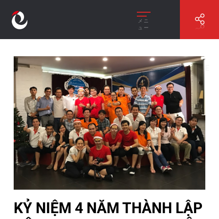
メニ
ュー
//
KỶ NIỆM 4 NĂM THÀNH LẬP CÔNG TY RIVERCRANE
VIỆT NAM
KỶ NIỆM 4 NĂM THÀNH LẬP