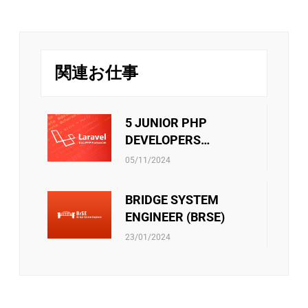
けています。毎年6月と12月に評価を行い、毎年
世界中の新しい技術分野に触れるために、社員を日本に
オンサイトさせる方針があります。さらに、技術分野か
1月と7月に給与が変更されます。また、社員は月
管理分野かのキャリアパスは社員の決定次第です。
次と年次の優秀な個人には定期的な業績賞与が別
リバークレイン・ベトナムは、スタッフに挑戦の機会を
で支給されます。
提供するだけでなく、年に一度の魅力的な旅行で彼らを
関連お仕事
楽しませています。エキサイティングなガラディナーや
チームビルディング・ファミリーデー・お夏休
チームビルディングゲームは、リバークレインのメンバ
み・中秋節などのイベントはチーム内のメンバー
ー同士の絆をさらに深める手助けをします。
が接続出来るしお互いに自分のことを共有出来る
5 JUNIOR PHP
機会です。ご家族員に連携する際にはそれも誇り
DEVELOPERS
に言われています。
社員向けの活動をサポートすることもあります。 ・文
(LARAVEL)
リバークレーンベトナムは従業員に社会保険、医療保
化・芸術・スポーツクラブの運営費用 ・技術研究の教科
05/11/2024
険、失業手当などの社会保険制度があります。当社は、
書を購入する金額 ・エンジニア試験・言語能力試験を受
これらの保険に関するあらゆる手続きをスタッフに必ず
験料 ・ソフトスキルのセミナー・コースの参加費 ・等
BRIDGE SYSTEM
サポートしています。さらに、他の保険契約も考慮さ
また会社政策通り、他のベネフィットもあります。
れ、検討されています。
ENGINEER (BRSE)
23/01/2024