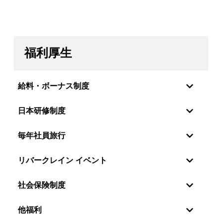
福利厚生
給料・ボーナス制度
日本研修制度
毎年社員旅行
リバークレイン イベント
社会保険制度
社員の感情・願望を理解しているので、リバーク
他福利
レーンベトナムは特に年2回の定期昇給制度を設