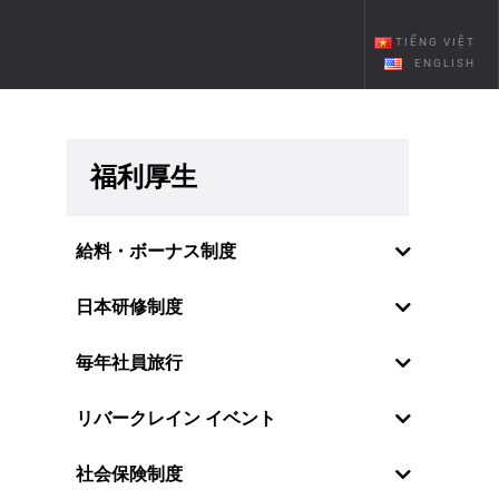
TIẾNG VIỆT
ENGLISH
福利厚生
給料・ボーナス制度
日本研修制度
毎年社員旅行
リバークレイン イベント
社員の感情・願望を理解しているの
社会保険制度
で、リバークレーンベトナムは特に