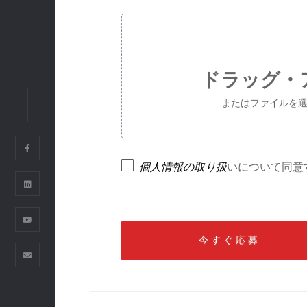
VIETNAM
SSCオフィス
FLOOR 6, EBM BUILDING, 
ドラッグ・
STREET, THANH MY TAY WAR
CITY, VIETNAM
またはファイルを選んでくだ
03. その他のオフィス
個人情報の取り扱
いについて同意
RIVERCRANE CO.
TOEI MISHUKU BUILDING 6
TOKYO 154-0005, JAPAN