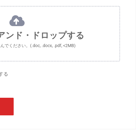
RECRUIT@RIVERCRANE.VN
メール :
勤務時間 :
月曜日～金曜日 8:00-17:0
方向
685 DIEN BIEN PHU
アンド・ドロップする
D, HO CHI MINH
さい。(.doc, .docx, .pdf, <2MB)
する
グローバル
F, 1-13-1 MISHUKU, SETAGAYA-KU,
台湾、中国