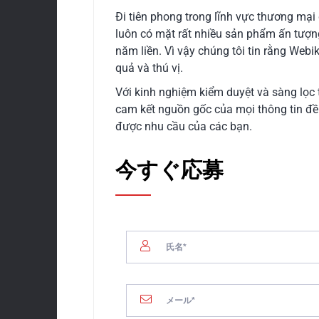
Đi tiên phong trong lĩnh vực thương mại
luôn có mặt rất nhiều sản phẩm ấn tượn
năm liền. Vì vậy chúng tôi tin rằng We
quả và thú vị.
Với kinh nghiệm kiểm duyệt và sàng lọc t
cam kết nguồn gốc của mọi thông tin đề
được nhu cầu của các bạn.
今すぐ応募
01.
オフィス
ADCオフィス
FLOOR 9, HAVANA BUILDI
STREET, BEN THANH WARD, H