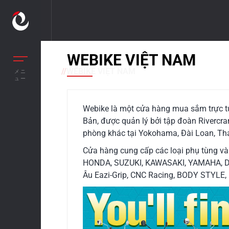
WEBIKE VIỆT NAM
//
WEBIKE VIỆT NAM
メニ
ュー
Webike là một cửa hàng mua sắm trực tu
Bản, được quản lý bởi tập đoàn Rivercr
phòng khác tại Yokohama, Đài Loan, Thá
Cửa hàng cung cấp các loại phụ tùng và
HONDA, SUZUKI, KAWASAKI, YAMAHA, DU
Âu Eazi-Grip, CNC Racing, BODY STYLE