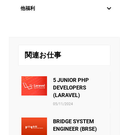
年2回の定期昇給制度を設けていま
世界中の新しい技術分野に触れるために、
他福利
社員を日本にオンサイトさせる方針があり
す。毎年6月と12月に評価を行い、毎
ます。さらに、技術分野か管理分野かのキ
年1月と7月に給与が変更されます。
リバークレイン・ベトナムは、スタッフに
ャリアパスは社員の決定次第です。
また、社員は月次と年次の優秀な個
挑戦の機会を提供するだけでなく、年に一
度の魅力的な旅行で彼らを楽しませていま
人には定期的な業績賞与が別で支給
チームビルディング・ファミリーデ
す。エキサイティングなガラディナーやチ
されます。
ー・お夏休み・中秋節などのイベン
ームビルディングゲームは、リバークレイ
トはチーム内のメンバーが接続出来
ンのメンバー同士の絆をさらに深める手助
関連お仕事
るしお互いに自分のことを共有出来
けをします。
る機会です。ご家族員に連携する際
社員向けの活動をサポートすることもあり
リバークレーンベトナムは従業員に社会保
にはそれも誇りに言われています。
ます。 ・文化・芸術・スポーツクラブの運
険、医療保険、失業手当などの社会保険制
営費用 ・技術研究の教科書を購入する金額
度があります。当社は、これらの保険に関
5 JUNIOR PHP
・エンジニア試験・言語能力試験を受験料
するあらゆる手続きをスタッフに必ずサポ
DEVELOPERS
・ソフトスキルのセミナー・コースの参加
ートしています。さらに、他の保険契約も
(LARAVEL)
費 ・等 また会社政策通り、他のベネフィ
考慮され、検討されています。
ットもあります。
05/11/2024
BRIDGE SYSTEM
ENGINEER (BRSE)