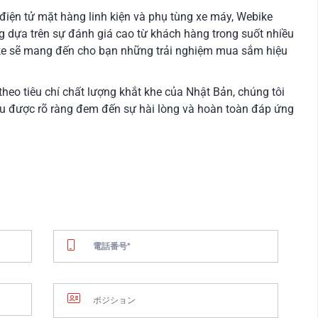
 điện tử mặt hàng linh kiện và phụ tùng xe máy, Webike
g dựa trên sự đánh giá cao từ khách hàng trong suốt nhiều
bike sẽ mang đến cho bạn những trải nghiệm mua sắm hiệu
heo tiêu chí chất lượng khắt khe của Nhật Bản, chúng tôi
u được rõ ràng đem đến sự hài lòng và hoàn toàn đáp ứng
02.
コンタクト
詳細情報について、こちらでお問い
方向
ださい。
NG, 132 HAM NGHI
O CHI MINH CITY,
+84-28-3821-0487
電話番号 :