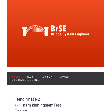
TAGS :
BASH
LARAVEL
MYSQL
STORAGE ENGINE
Tiếng Nhật N2
>= 1 năm kinh nghiệm
Test