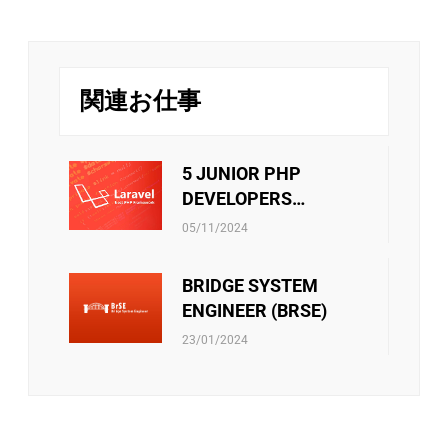
けています。毎年6月と12月に評価を行い、毎年
世界中の新しい技術分野に触れるために、社員を日本に
オンサイトさせる方針があります。さらに、技術分野か
1月と7月に給与が変更されます。また、社員は月
管理分野かのキャリアパスは社員の決定次第です。
次と年次の優秀な個人には定期的な業績賞与が別
リバークレイン・ベトナムは、スタッフに挑戦の機会を
で支給されます。
提供するだけでなく、年に一度の魅力的な旅行で彼らを
関連お仕事
楽しませています。エキサイティングなガラディナーや
チームビルディング・ファミリーデー・お夏休
チームビルディングゲームは、リバークレインのメンバ
み・中秋節などのイベントはチーム内のメンバー
ー同士の絆をさらに深める手助けをします。
が接続出来るしお互いに自分のことを共有出来る
5 JUNIOR PHP
機会です。ご家族員に連携する際にはそれも誇り
DEVELOPERS
に言われています。
社員向けの活動をサポートすることもあります。 ・文
(LARAVEL)
リバークレーンベトナムは従業員に社会保険、医療保
化・芸術・スポーツクラブの運営費用 ・技術研究の教科
05/11/2024
険、失業手当などの社会保険制度があります。当社は、
書を購入する金額 ・エンジニア試験・言語能力試験を受
これらの保険に関するあらゆる手続きをスタッフに必ず
験料 ・ソフトスキルのセミナー・コースの参加費 ・等
BRIDGE SYSTEM
サポートしています。さらに、他の保険契約も考慮さ
また会社政策通り、他のベネフィットもあります。
れ、検討されています。
ENGINEER (BRSE)
23/01/2024