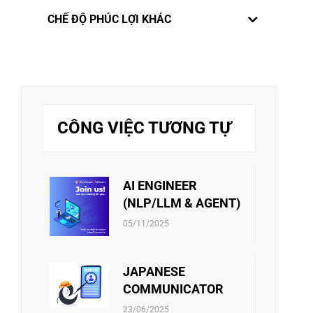
thiết lập chế độ xét tăng lương định kỳ
Luôn luôn mong muốn các kỹ sư và nhân
CHẾ ĐỘ PHÚC LỢI KHÁC
2lần/năm. Xét đánh giá vào tháng 06 và
viên trong công ty có cái nhìn toàn diện về
tháng 12 hàng năm và thay đổi lương vào
lập trình những mảng kỹ thuật trên thế giới,
Không chỉ đưa đến cho nhân viên những
tháng 01 và tháng 07 hàng năm. Ngoài ra,
công ty Rivercrane Việt Nam quyết định chế
công việc thử thách thể hiện bản thân, công
nhân viên còn được thưởng thành tích định
độ 3 tháng 1 lần đưa nhân viên đi học tập
ty Rivercrane Việt Nam muốn nhân viên
kỳ cho các cá nhân xuất sắc trong tháng,
Những hoạt động Team building, Company
tại Nhật. Các bạn kỹ sư hoàn toàn đều có
luôn thích thú khi đến với những chuyến
năm.
Building, Family Building, Summer Holiday,
thể quyết định khả năng phát triển bản thân
hành trình thú vị hàng năm. Những buổi
Mid-Autumn Festival… sẽ là những khoảnh
theo hướng kỹ thuật hoặc theo hướng quản
tiệc Gala Dinner sôi động cùng với những
CÔNG VIỆC TƯƠNG TỰ
khắc gắn kết đáng nhớ của mỗi một nhân
lý.
trò chơi Team Building vui nhộn sẽ giúp cho
viên trong từng dự án, hoặc sẽ là những
đại gia đình Rivercrane thân thiết hơn.
Hỗ trợ kinh phí cho các hoạt động văn hóa,
Công ty Rivercrane Việt Nam đảm bảo tham
điều tự hào khi giới thiệu công ty mình với
văn nghệ, thể thao; Hỗ trợ kinh phí cho việc
gia đầy đủ chế độ Bảo hiểm xã hội, bảo
với gia đình thân thương, cùng nhau chia sẻ
mua sách nghiên cứu kỹ thuật; Hỗ trợ kinh
hiểm y tế và bảo hiểm thất nghiệp. Cam kết
yêu thương với thông điệp “We are One”
AI ENGINEER
phí thi cử bằng cấp kỹ sư, bằng cấp dành
chặt chẽ về mọi thủ tục phát sinh công ty
(NLP/LLM & AGENT)
cho ngôn ngữ. Hỗ trợ kinh phí tham gia các
đều hỗ trợ và tiến hành cho nhân viên từ
lớp học về quản lý kỹ thuật bên ngoài; Các
05/11/2025
đầu đến cuối. Những chế độ bảo hiểm khác
hỗ trợ phúc lợi khác theo quy định công ty…
công ty cũng đặc biệt quan tâm và từng
bước tiến hành.
JAPANESE
COMMUNICATOR
23/06/2025