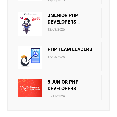
23/06/2025
3 SENIOR PHP
DEVELOPERS
(LARAVEL)
12/03/2025
PHP TEAM LEADERS
12/03/2025
5 JUNIOR PHP
DEVELOPERS
(LARAVEL)
05/11/2024