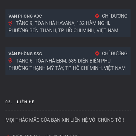
CHỈ ĐƯỜNG
VĂN PHÒNG ADC
TẦNG 9, TÒA NHÀ HAVANA, 132 HÀM NGHI,
PHƯỜNG BẾN THÀNH, TP. HỒ CHÍ MINH, VIỆT NAM
CHỈ ĐƯỜNG
VĂN PHÒNG SSC
TẦNG 6, TÒA NHÀ EBM, 685 ĐIỆN BIÊN PHỦ,
PHƯỜNG THẠNH MỸ TÂY, TP. HỒ CHÍ MINH, VIỆT NAM
02.
LIÊN HỆ
MỌI THẮC MẮC CỦA BẠN XIN LIÊN HỆ VỚI CHÚNG TÔI!