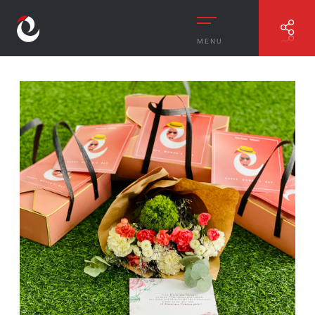
MENU
//
GỬI MỘT NỬA THẾ GIỚI YÊU THƯƠNG