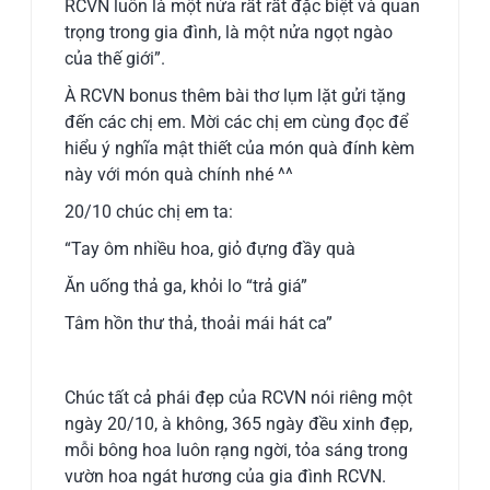
RCVN luôn là một nửa rất rất đặc biệt và quan
trọng trong gia đình, là một nửa ngọt ngào
của thế giới”.
À RCVN bonus thêm bài thơ lụm lặt gửi tặng
đến các chị em. Mời các chị em cùng đọc để
hiểu ý nghĩa mật thiết của món quà đính kèm
này với món quà chính nhé ^^
20/10 chúc chị em ta:
“Tay ôm nhiều hoa, giỏ đựng đầy quà
Ăn uống thả ga, khỏi lo “trả giá”
Tâm hồn thư thả, thoải mái hát ca”
Chúc tất cả phái đẹp của RCVN nói riêng một
ngày 20/10, à không, 365 ngày đều xinh đẹp,
mỗi bông hoa luôn rạng ngời, tỏa sáng trong
vườn hoa ngát hương của gia đình RCVN.