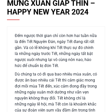
MỪNG XUÂN GIÁP THÌN –
HAPPY NEW YEAR 2024
Đếm ngược thời gian chỉ còn hơn hai tuần nữa
là đến Tết Nguyên Đán, ngày Tết đang rất rất
gần. Và có lẽ không khí Tết thực sự đó chính
là những ngày trước Tết, những ngày tất bật
ngược xuôi nhưng lại vô cùng nôn nao, háo
hức để chuẩn bị đón Tết.
Dù chúng ta có đi qua bao nhiêu mùa xuân, có
được ăn bao nhiêu cái Tết thì cảm giác mong
đợi mỗi mùa Tết đến, xúc cảm đong đầy trong
những ngày xuân mới dường như vẫn vẹn
nguyên không thay đổi. Tết không chỉ là
những ngày lễ hội, mà Tết còn là khoảnh khắc
của sự đoàn viên sum vầy đầm ấm trong tình