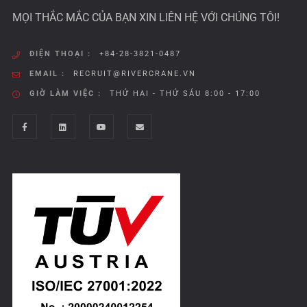
MỌI THẮC MẮC CỦA BẠN XIN LIÊN HỆ VỚI CHÚNG TÔI!
ĐIỆN THOẠI :
+84-28-3821-0487
EMAIL :
RECRUIT@RIVERCRANE.VN
GIỜ LÀM VIỆC :
THỨ HAI - THỨ SÁU 8:00 - 17:00