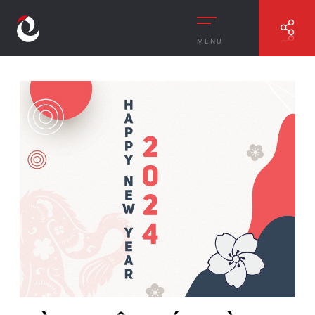
MENU
//
MỪNG XUÂN GIÁP THÌN – HAPPY NEW YEAR 2024