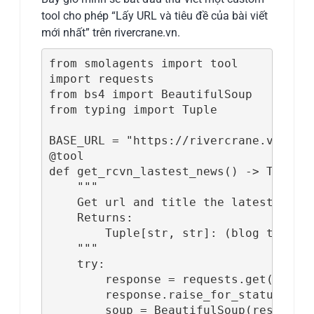
tool cho phép “Lấy URL và tiêu đề của bài viết
mới nhất” trên rivercrane.vn.
from smolagents import tool

import requests

from bs4 import BeautifulSoup

from typing import Tuple

BASE_URL = "https://rivercrane.vn/vi/b
@tool

def get_rcvn_lastest_news() -> Tuple[s
    """

    Get url and title the latest news 
    Returns:

        Tuple[str, str]: (blog title, 
    """

    try:

        response = requests.get(BASE_U
        response.raise_for_status()

        soup = BeautifulSoup(response.