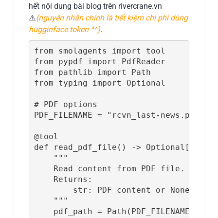
hết nội dung bài blog trên rivercrane.vn
⚠️
(nguyên nhân chính là tiết kiệm chi phí dùng
hugginface token ^^)
.
from smolagents import tool

from pypdf import PdfReader

from pathlib import Path

from typing import Optional

# PDF options

PDF_FILENAME = "rcvn_last-news.pdf"

@tool

def read_pdf_file() -> Optional[str]:

    """

    Read content from PDF file.

    Returns:

        str: PDF content or None if fi
    """

    pdf_path = Path(PDF_FILENAME)
