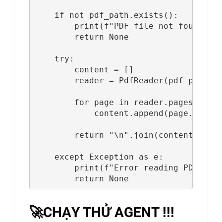
    if not pdf_path.exists():

        print(f"PDF file not found: {P
        return None

    try:

        content = []

        reader = PdfReader(pdf_path)

        for page in reader.pages[:2]:

            content.append(page.extrac
        return "\n".join(content)

    except Exception as e:

        print(f"Error reading PDF: {st
        return None
🚀CHẠY THỬ AGENT !!!