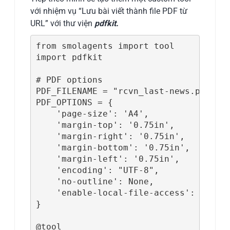
với nhiệm vụ “Lưu bài viết thành file PDF từ
URL” với thư viện
pdfkit.
from smolagents import tool

import pdfkit

# PDF options

PDF_FILENAME = "rcvn_last-news.pdf"

PDF_OPTIONS = {

    'page-size': 'A4',

    'margin-top': '0.75in',

    'margin-right': '0.75in',

    'margin-bottom': '0.75in',

    'margin-left': '0.75in',

    'encoding': "UTF-8",

    'no-outline': None,

    'enable-local-file-access': None

}

@tool
