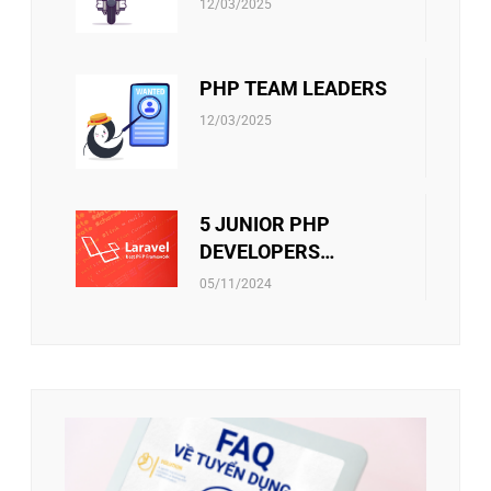
12/03/2025
PHP TEAM LEADERS
12/03/2025
5 JUNIOR PHP
DEVELOPERS
(LARAVEL)
05/11/2024