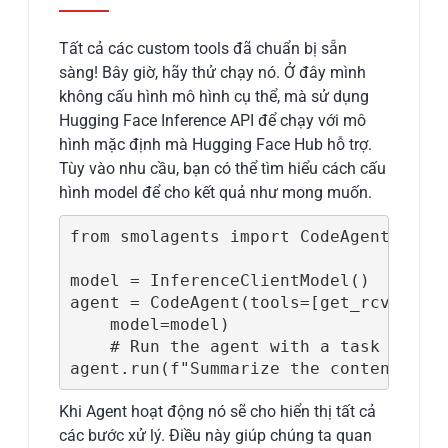
Tất cả các custom tools đã chuẩn bị sẵn
sàng! Bây giờ, hãy thử chạy nó. Ở đây mình
không cấu hình mô hình cụ thể, mà sử dụng
Hugging Face Inference API để chạy với mô
hình mặc định mà Hugging Face Hub hỗ trợ.
Tùy vào nhu cầu, bạn có thể tìm hiểu cách cấu
hình model để cho kết quả như mong muốn.
from smolagents import CodeAgent, Infe
model = InferenceClientModel()  # Uses
agent = CodeAgent(tools=[get_rcvn_last
    model=model)

    # Run the agent with a task

Khi Agent hoạt động nó sẽ cho hiển thị tất cả
các bước xử lý. Điều này giúp chúng ta quan