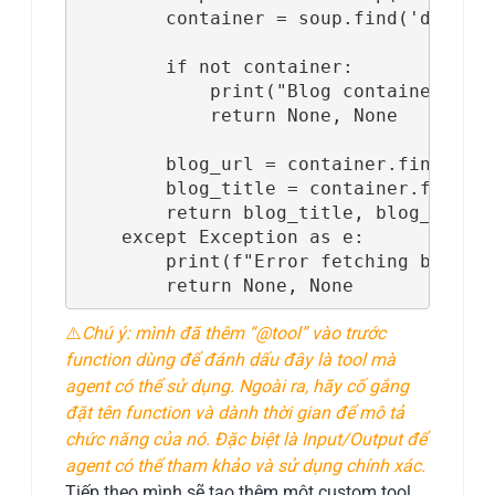
        container = soup.find('div', c
        if not container:

            print("Blog container not 
            return None, None

        blog_url = container.find('a')
        blog_title = container.find('h
        return blog_title, blog_url

    except Exception as e:

        print(f"Error fetching blog: {
        return None, None
⚠️
Chú ý: mình đã thêm “@tool” vào trước
function dùng để đánh dấu đây là tool mà
agent có thể sử dụng. Ngoài ra, hãy cố gắng
đặt tên function và dành thời gian để mô tả
chức năng của nó. Đặc biệt là Input/Output để
agent có thể tham khảo và sử dụng chính xác.
Tiếp theo mình sẽ tạo thêm một custom tool