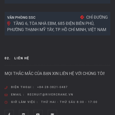
CHỈ ĐƯỜNG
VĂN PHÒNG SSC
TẦNG 6, TÒA NHÀ EBM, 685 ĐIỆN BIÊN PHỦ,
PHƯỜNG THẠNH MỸ TÂY, TP. HỒ CHÍ MINH, VIỆT NAM
02.
LIÊN HỆ
MỌI THẮC MẮC CỦA BẠN XIN LIÊN HỆ VỚI CHÚNG TÔI!
ĐIỆN THOẠI :
+84-28-3821-0487
EMAIL :
RECRUIT@RIVERCRANE.VN
GIỜ LÀM VIỆC :
THỨ HAI - THỨ SÁU 8:00 - 17:00