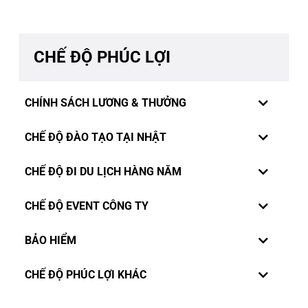
CHẾ ĐỘ PHÚC LỢI
CHÍNH SÁCH LƯƠNG & THƯỞNG
CHẾ ĐỘ ĐÀO TẠO TẠI NHẬT
CHẾ ĐỘ ĐI DU LỊCH HÀNG NĂM
CHẾ ĐỘ EVENT CÔNG TY
BẢO HIỂM
Thấu hiểu tâm tư nguyện vọng của nhân viên, công ty
CHẾ ĐỘ PHÚC LỢI KHÁC
Rivercrane Việt Nam đặc biệt thiết lập chế độ xét tăng
lương định kỳ 2lần/năm. Xét đánh giá vào tháng 06 và
Luôn luôn mong muốn các kỹ sư và nhân viên trong công
tháng 12 hàng năm và thay đổi lương vào tháng 01 và