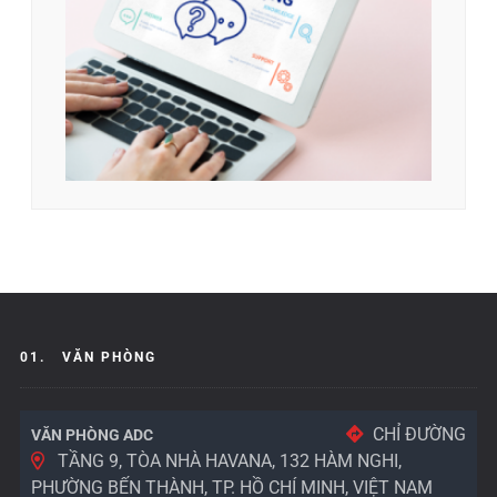
01.
VĂN PHÒNG
CHỈ ĐƯỜNG
VĂN PHÒNG ADC
TẦNG 9, TÒA NHÀ HAVANA, 132 HÀM NGHI,
PHƯỜNG BẾN THÀNH, TP. HỒ CHÍ MINH, VIỆT NAM