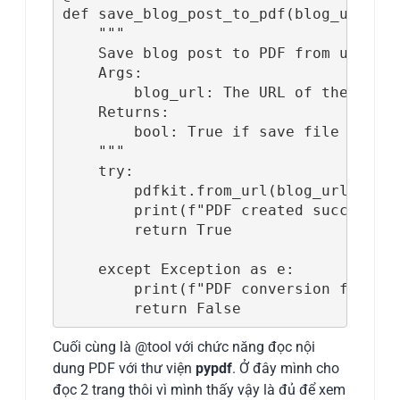
def save_blog_post_to_pdf(blog_url: st
    """

    Save blog post to PDF from url.

    Args:

        blog_url: The URL of the blog 
    Returns:

        bool: True if save file succes
    """

    try:

        pdfkit.from_url(blog_url, PDF_
        print(f"PDF created successful
        return True

    except Exception as e:

        print(f"PDF conversion failed:
        return False
Cuối cùng là @tool với chức năng đọc nội
dung PDF với thư viện
pypdf
. Ở đây mình cho
đọc 2 trang thôi vì mình thấy vậy là đủ để xem