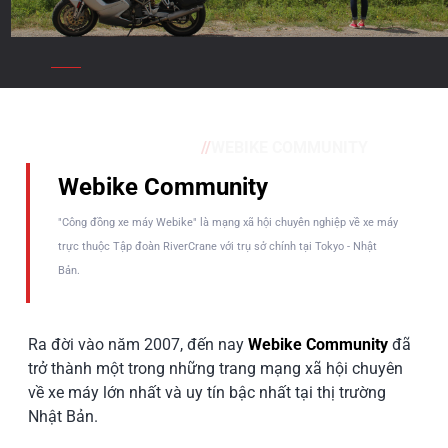
//
WEBIKE COMMUNITY
Webike Community
"Công đồng xe máy Webike" là mạng xã hội chuyên nghiệp về xe máy
trực thuộc Tập đoàn RiverCrane với trụ sở chính tại Tokyo - Nhật
Bản.
Ra đời vào năm 2007, đến nay
Webike Community
đã
trở thành một trong những trang mạng xã hội chuyên
về xe máy lớn nhất và uy tín bậc nhất tại thị trường
Nhật Bản.