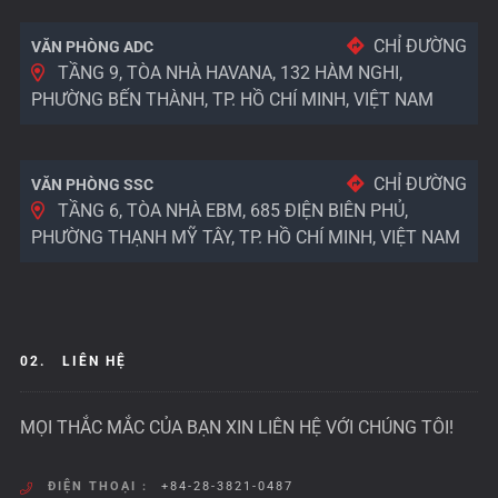
CHỈ ĐƯỜNG
VĂN PHÒNG ADC
TẦNG 9, TÒA NHÀ HAVANA, 132 HÀM NGHI,
PHƯỜNG BẾN THÀNH, TP. HỒ CHÍ MINH, VIỆT NAM
CHỈ ĐƯỜNG
VĂN PHÒNG SSC
TẦNG 6, TÒA NHÀ EBM, 685 ĐIỆN BIÊN PHỦ,
PHƯỜNG THẠNH MỸ TÂY, TP. HỒ CHÍ MINH, VIỆT NAM
02.
LIÊN HỆ
MỌI THẮC MẮC CỦA BẠN XIN LIÊN HỆ VỚI CHÚNG TÔI!
ĐIỆN THOẠI :
+84-28-3821-0487