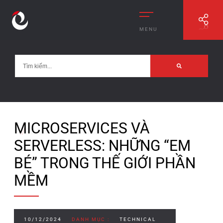
MENU
MICROSERVICES VÀ
//
ROADMAP MICROSERVICES
SERVERLESS: NHỮNG “EM
BÉ” TRONG THẾ GIỚI PHẦN
MỀM
10/12/2024
DANH MỤC :
TECHNICAL