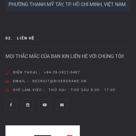
PHƯỜNG THẠNH MỸ TÂY, TP. HỒ CHÍ MINH, VIỆT NAM
02.
LIÊN HỆ
MỌI THẮC MẮC CỦA BẠN XIN LIÊN HỆ VỚI CHÚNG TÔI!
ĐIỆN THOẠI :
+84-28-3821-0487
EMAIL :
RECRUIT@RIVERCRANE.VN
GIỜ LÀM VIỆC :
THỨ HAI - THỨ SÁU 8:00 - 17:00