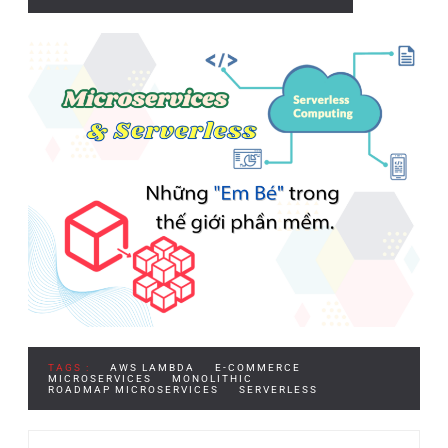
TAGS :
AWS LAMBDA
E-COMMERCE
MICROSERVICES
MONOLITHIC
ROADMAP MICROSERVICES
SERVERLESS